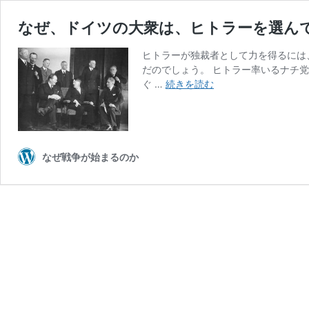
なぜ、ドイツの大衆は、ヒトラーを選ん
ヒトラーが独裁者として力を得るには
だのでしょう。 ヒトラー率いるナチ
な
ぐ …
続きを読む
ぜ、
ド
イ
ツ
の
なぜ戦争が始まるのか
大
衆
は、
ヒ
ト
ラ
ー
を
選
ん