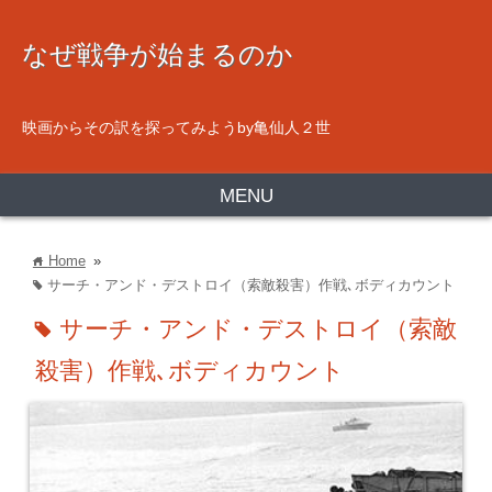
なぜ戦争が始まるのか
映画からその訳を探ってみようby亀仙人２世
MENU
Home
»
home
サーチ・アンド・デストロイ（索敵殺害）作戦､ボディカウント
tag
サーチ・アンド・デストロイ（索敵
tag
殺害）作戦､ボディカウント