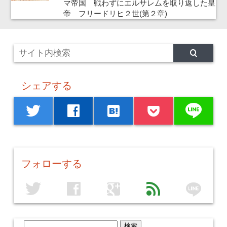
マ帝国 戦わずにエルサレムを取り返した皇
帝 フリードリヒ２世(第２章)
シェアする
line
twitter
facebook
hatenabookmark
フォローする
line
twitter
facebook
google
feed
検