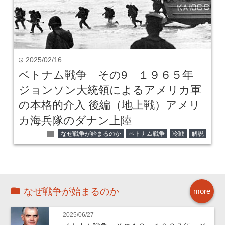
2025/02/16
time
ベトナム戦争 その9 １９６５年
ジョンソン大統領によるアメリカ軍
の本格的介入 後編（地上戦）アメリ
カ海兵隊のダナン上陸
folder
なぜ戦争が始まるのか
ベトナム戦争
冷戦
解説
なぜ戦争が始まるのか
more
2025/06/27