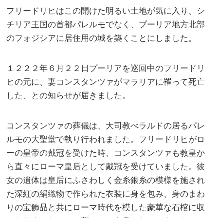
フリードリヒはこの開けた明るい土地が気に入り、シ
チリア王国の首都パレルモでなく、プーリア地方北部
のフォジシアに居住用の城を築くことにしました。
１２２２年６月２２日プーリアを巡回中のフリードリ
ヒの元に、妻コンスタンツァがマラリアに罹って死亡
した、との知らせが届きました。
コンスタンツァの葬儀は、大司教べラルドの居るパレ
ルモの大聖堂で執り行われました。フリードリヒがロ
ーの皇帝の戴冠を受けた時、コンスタンツァも教皇か
ら直々にローマ皇后として戴冠を受けていました。彼
女の遺体は皇后にふさわしく金糸銀糸の模様を施され
た深紅の絹織物で作られた衣装に身を包み、身のまわ
りの宝飾品と共にローマ時代を模した豪華な石棺に収