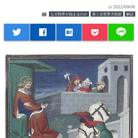
2021/09/06
time
folder
なぜ戦争が始まるのか
第１次世界大戦前
解説
line
twitter
facebook
hatenabookmark