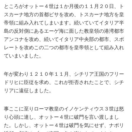
ところがオットー４世は１か月後の１１月２０日、ト
スカーナ地方の首都ピサを攻め、トスカーナ地方を皇
帝領に組み入れてしまいます。続いていてイタリア半
島の反対側にあるエーゲ海に面した教皇領の港湾都市
アンコナを攻め、続いてイタリア中央部の都市、スポ
レートを攻めこの二つの都市を皇帝領として組み入れ
ていまいました。
年が変わり１２１０年１１月、シチリア王国のフリー
ドリヒに臣従を求め、これが拒否されたことで、シチ
リアに遠征しました。
事ここに至りローマ教皇のイノケンティウス３世は怒
り心頭に達し、オットー４世に破門を言い渡しまし
た。しかし、オットー４世は破門を気にせず、ナポリ