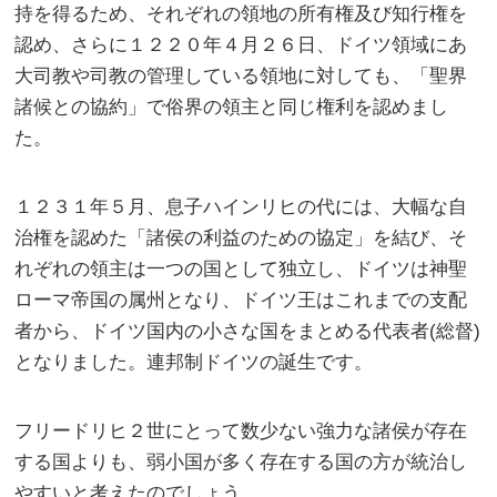
持を得るため、それぞれの領地の所有権及び知行権を
認め、さらに１２２０年４月２６日、ドイツ領域にあ
大司教や司教の管理している領地に対しても、「聖界
諸候との協約」で俗界の領主と同じ権利を認めまし
た。
１２３１年５月、息子ハインリヒの代には、大幅な自
治権を認めた「諸侯の利益のための協定」を結び、そ
れぞれの領主は一つの国として独立し、ドイツは神聖
ローマ帝国の属州となり、ドイツ王はこれまでの支配
者から、ドイツ国内の小さな国をまとめる代表者(総督)
となりました。連邦制ドイツの誕生です。
フリードリヒ２世にとって数少ない強力な諸侯が存在
する国よりも、弱小国が多く存在する国の方が統治し
やすいと考えたのでしょう。