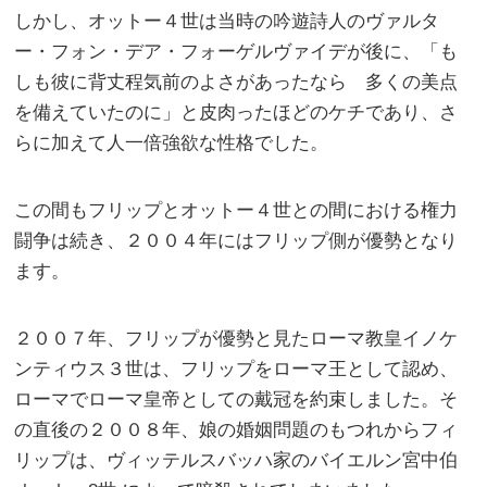
しかし、オットー４世は当時の吟遊詩人のヴァルタ
ー・フォン・デア・フォーゲルヴァイデが後に、「も
しも彼に背丈程気前のよさがあったなら 多くの美点
を備えていたのに」と皮肉ったほどのケチであり、さ
らに加えて人一倍強欲な性格でした。
この間もフリップとオットー４世との間における権力
闘争は続き、２００４年にはフリップ側が優勢となり
ます。
２００７年、フリップが優勢と見たローマ教皇イノケ
ンティウス３世は、フリップをローマ王として認め、
ローマでローマ皇帝としての戴冠を約束しました。そ
の直後の２００８年、娘の婚姻問題のもつれからフィ
リップは、ヴィッテルスバッハ家のバイエルン宮中伯