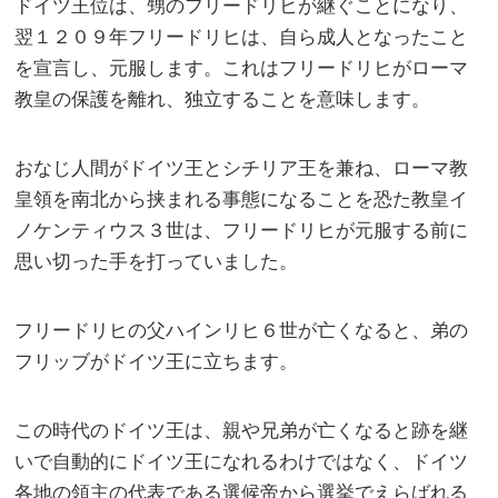
ドイツ王位は、甥のフリードリヒが継ぐことになり、
翌１２０９年フリードリヒは、自ら成人となったこと
を宣言し、元服します。これはフリードリヒがローマ
教皇の保護を離れ、独立することを意味します。
おなじ人間がドイツ王とシチリア王を兼ね、ローマ教
皇領を南北から挟まれる事態になることを恐た教皇イ
ノケンティウス３世は、フリードリヒが元服する前に
思い切った手を打っていました。
フリードリヒの父ハインリヒ６世が亡くなると、弟の
フリッブがドイツ王に立ちます。
この時代のドイツ王は、親や兄弟が亡くなると跡を継
いで自動的にドイツ王になれるわけではなく、ドイツ
各地の領主の代表である選候帝から選挙でえらばれる