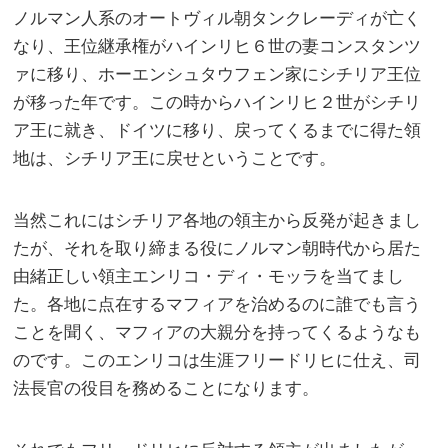
ノルマン人系のオートヴィル朝タンクレーディが亡く
なり、王位継承権がハインリヒ６世の妻コンスタンツ
ァに移り、ホーエンシュタウフェン家にシチリア王位
が移った年です。この時からハインリヒ２世がシチリ
ア王に就き、ドイツに移り、戻ってくるまでに得た領
地は、シチリア王に戻せということです。
当然これにはシチリア各地の領主から反発が起きまし
たが、それを取り締まる役にノルマン朝時代から居た
由緒正しい領主エンリコ・ディ・モッラを当てまし
た。各地に点在するマフィアを治めるのに誰でも言う
ことを聞く、マフィアの大親分を持ってくるようなも
のです。このエンリコは生涯フリードリヒに仕え、司
法長官の役目を務めることになります。