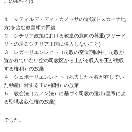
この条件とは
１ マティルデ・ディ・カノッサの遺領(トスカーナ地
方)を含む教皇領の回復
２ シチリア政策における教皇の意向の尊重(フリード
リヒの居るシチリア王国に侵入しないこと)
３ レガーリエンレヒト（司教の空位期間中、司教が
置かれていない空の司教区から上がる収入を王が徴収
する権利）の放棄
４ シュポーリエンレヒト（死去した司教が有してい
た動産に対する王の権利）の放棄
５ 教会法（カノン法）に基づく司教の選出(皇帝によ
る聖職者叙任権の放棄)
でした。