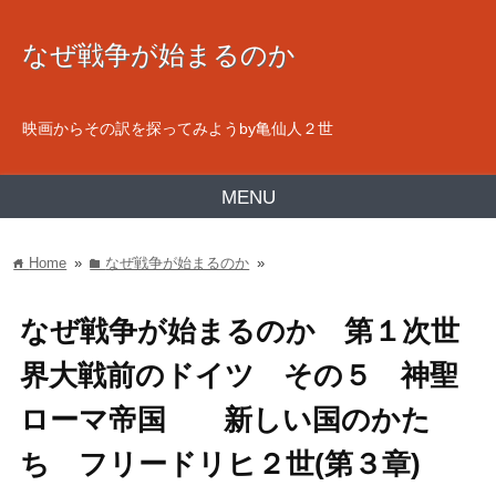
なぜ戦争が始まるのか
映画からその訳を探ってみようby亀仙人２世
MENU
Home
»
なぜ戦争が始まるのか
»
home
folder
なぜ戦争が始まるのか 第１次世
界大戦前のドイツ その５ 神聖
ローマ帝国 新しい国のかた
ち フリードリヒ２世(第３章)