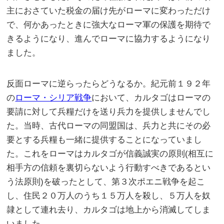
主におさていた税金の届け先がローマに変わっただけ
で、何かあったときに強大なローマ軍の保護を期待で
きるようになり、進んでローマに協力するようになり
ました。
反面ローマに逆らったらどうなるか。紀元前１９２年
の
ローマ・シリア戦争
において、カルタゴはローマの
要請に対して兵糧だけを送り兵力を提供しませんでし
た。当時、古代ローマの同盟国は、兵力と共にその必
要とする兵糧も一緒に提供することになっていまし
た。これをローマはカルタゴが信義誠実の原則(相互に
相手方の信頼を裏切らないよう行動すべきであるとい
う法原則)を破ったとして、第３次ポエニ戦争を起こ
し、住民２０万人のうち１５万人を殺し、５万人を奴
隷として連れ去り、カルタゴは地上から消滅してしま
いました。