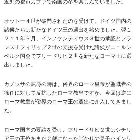
近郊の都市カブァで南国の冬を楽しんでいました。
オットー４世が破門されたのを受けて、ドイツ国内の
諸侯たちは新たなドイツ王の選出を始めました。翌１
２１１年９月、インノケンティウス３世の承認とフラ
ンス王フィリップ２世の支援を受けた諸侯がニュルン
ベルク国会でフリードリヒ２世を新たなローマ王に選
出しました。
カノッサの屈辱の時は、俗界のローマ皇帝が聖職者の
徐任に対して反抗したローマ教皇ですが、今回は逆に
ローマ教皇が俗界のローマ王の選出に介入してきまし
た。
ローマ国内の要請を受け、フリードリヒ２世はシチリ
ア王の王位をまだ２歳になったばかりの息子ハインリ