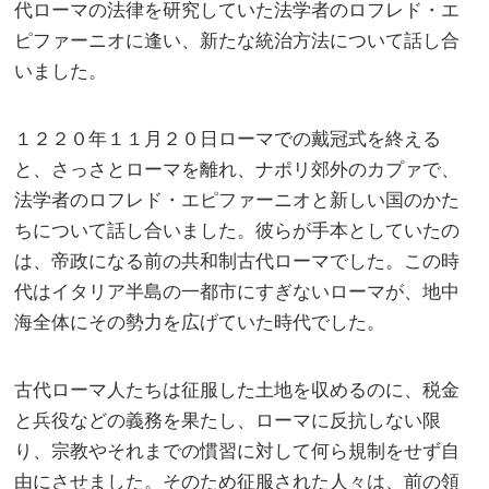
代ローマの法律を研究していた法学者のロフレド・エ
ピファーニオに逢い、新たな統治方法について話し合
いました。
１２２０年１１月２０日ローマでの戴冠式を終える
と、さっさとローマを離れ、ナポリ郊外のカプァで、
法学者のロフレド・エピファーニオと新しい国のかた
ちについて話し合いました。彼らが手本としていたの
は、帝政になる前の共和制古代ローマでした。この時
代はイタリア半島の一都市にすぎないローマが、地中
海全体にその勢力を広げていた時代でした。
古代ローマ人たちは征服した土地を収めるのに、税金
と兵役などの義務を果たし、ローマに反抗しない限
り、宗教やそれまでの慣習に対して何ら規制をせず自
由にさせました。そのため征服された人々は、前の領