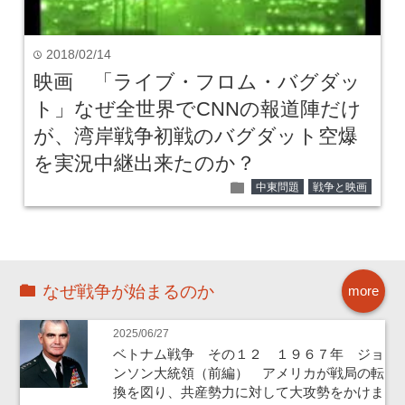
2018/02/14
time
映画 「ライブ・フロム・バグダッ
ト」なぜ全世界でCNNの報道陣だけ
が、湾岸戦争初戦のバグダット空爆
を実況中継出来たのか？
folder
中東問題
戦争と映画
なぜ戦争が始まるのか
more
2025/06/27
ベトナム戦争 その１２ １９６７年 ジョ
ンソン大統領（前編） アメリカが戦局の転
換を図り、共産勢力に対して大攻勢をかけま