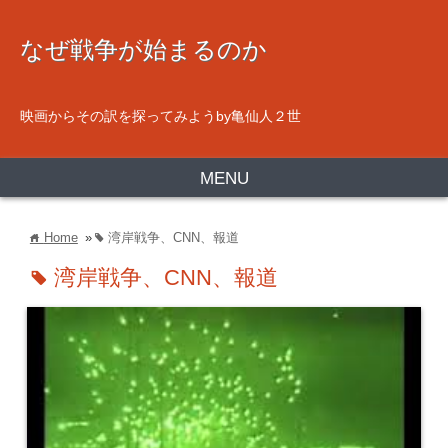
なぜ戦争が始まるのか
映画からその訳を探ってみようby亀仙人２世
MENU
Home
»
湾岸戦争、CNN、報道
home
tag
湾岸戦争、CNN、報道
tag