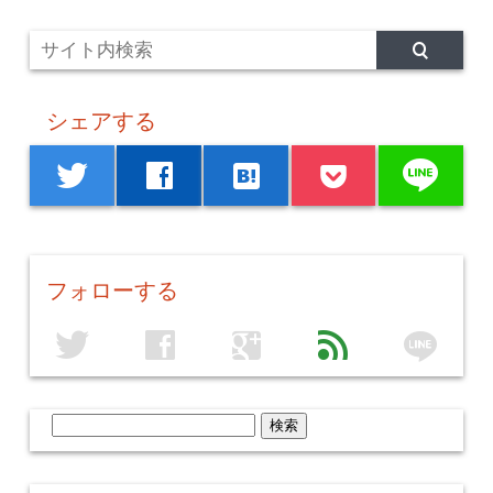
シェアする
line
twitter
facebook
hatenabookmark
フォローする
line
twitter
facebook
google
feed
検
索: