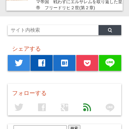
マ帝国 戦わずにエルサレムを取り返した皇
帝 フリードリヒ２世(第２章)
シェアする
line
twitter
facebook
hatenabookmark
フォローする
line
twitter
facebook
google
feed
検