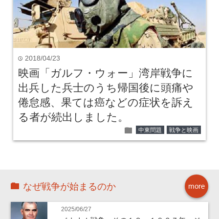
2018/04/23
time
映画「ガルフ・ウォー」湾岸戦争に
出兵した兵士のうち帰国後に頭痛や
倦怠感、果ては癌などの症状を訴え
る者が続出しました。
folder
中東問題
戦争と映画
なぜ戦争が始まるのか
more
2025/06/27