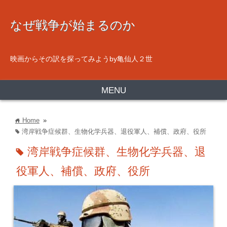
なぜ戦争が始まるのか
映画からその訳を探ってみようby亀仙人２世
MENU
Home
»
home
湾岸戦争症候群、生物化学兵器、退役軍人、補償、政府、役所
tag
湾岸戦争症候群、生物化学兵器、退
tag
役軍人、補償、政府、役所