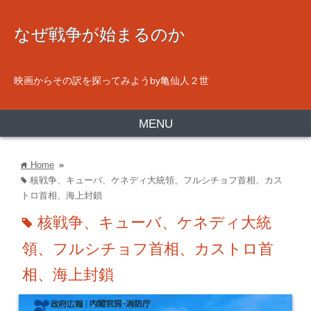
なぜ戦争が始まるのか
映画からその訳を探ってみようby亀仙人２世
MENU
Home
»
home
核戦争、キューバ、ケネディ大統領、フルシチョフ首相、カス
tag
トロ首相、海上封鎖
核戦争、キューバ、ケネディ大統
tag
領、フルシチョフ首相、カストロ首
相、海上封鎖