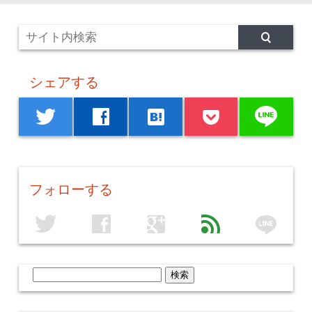
シェアする
line
twitter
facebook
hatenabookmark
フォローする
line
twitter
facebook
google
feed
検
索: