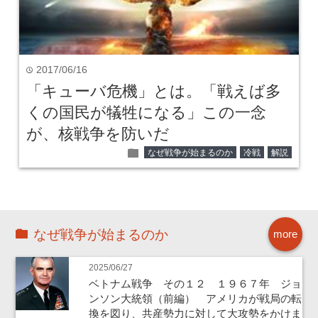
2017/06/16
time
「キューバ危機」とは。「戦えば多
くの国民が犠牲になる」この一念
が、核戦争を防いだ
folder
なぜ戦争が始まるのか
冷戦
解説
なぜ戦争が始まるのか
more
2025/06/27
ベトナム戦争 その１２ １９６７年 ジョ
ンソン大統領（前編） アメリカが戦局の転
換を図り、共産勢力に対して大攻勢をかけま