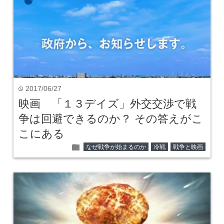
2017/06/27
time
映画 「１３デイズ」外交交渉で戦
争は回避できるのか？ その答えがこ
こにある
folder
なぜ戦争が始まるのか
冷戦
戦争と映画