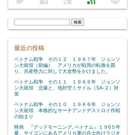
line
twitter
facebook
google
feed
検
索:
最近の投稿
ベトナム戦争 その１２ １９６７年 ジョンソ
ン大統領（前編） アメリカが戦局の転換を図
り、共産勢力に対して大攻勢をかけました。
ベトナム戦争 その１１ １９６６年 ジョンソ
ン大統領 北爆と、地対空ミサイル（SA-２）対
策
ベトナム戦争 その１０ １９６６年 ジョンソ
ン大統領 本格的なサーチアンドデストロイ作戦
の始まり
映画 『グッドモーニング, ベトナム』１９6５年
夏、サイゴンにあるアメリカ軍の兵士向けラジオ