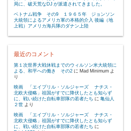
局に、破天荒なDJ が派遣されてきました。
ベトナム戦争 その9 １９６５年 ジョンソン
大統領によるアメリカ軍の本格的介入 後編（地
上戦）アメリカ海兵隊のダナン上陸
最近のコメント
第１次世界大戦休戦までのウィルソン米大統領に
よる、和平への働き その2
に
Mad Minimum
よ
り
映画 「エイプリル・ソルジャーズ ナチス・
北欧大侵略」祖国がすでに降伏したとも知らず
に、戦い続けた自転車部隊の若者たち
に
亀仙人
２世
より
映画 「エイプリル・ソルジャーズ ナチス・
北欧大侵略」祖国がすでに降伏したとも知らず
に、戦い続けた自転車部隊の若者たち
に