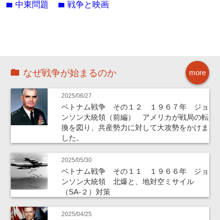
中東問題
戦争と映画
folder
folder
なぜ戦争が始まるのか
more
2025/06/27
ベトナム戦争 その１２ １９６７年 ジョ
ンソン大統領（前編） アメリカが戦局の転
換を図り、共産勢力に対して大攻勢をかけま
した。
2025/05/30
ベトナム戦争 その１１ １９６６年 ジョ
ンソン大統領 北爆と、地対空ミサイル
（SA-２）対策
2025/04/25