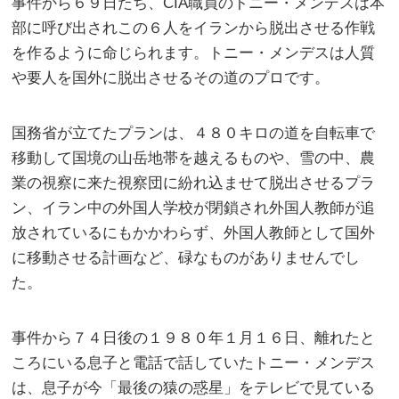
事件から６９日たち、CIA職員のトニー・メンデスは本
部に呼び出されこの６人をイランから脱出させる作戦
を作るように命じられます。トニー・メンデスは人質
や要人を国外に脱出させるその道のプロです。
国務省が立てたプランは、４８０キロの道を自転車で
移動して国境の山岳地帯を越えるものや、雪の中、農
業の視察に来た視察団に紛れ込ませて脱出させるプラ
ン、イラン中の外国人学校が閉鎖され外国人教師が追
放されているにもかかわらず、外国人教師として国外
に移動させる計画など、碌なものがありませんでし
た。
事件から７４日後の１９８０年１月１６日、離れたと
ころにいる息子と電話で話していたトニー・メンデス
は、息子が今「最後の猿の惑星」をテレビで見ている