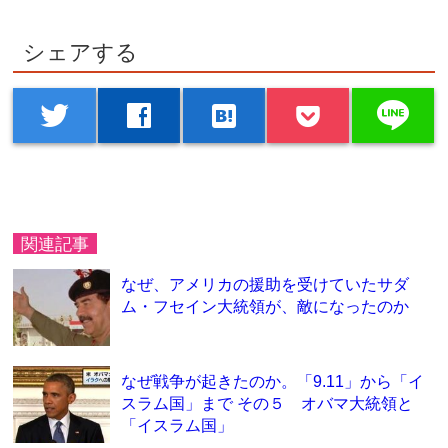
シェアする
line
twitter
facebook
hatenabookmark
関連記事
なぜ、アメリカの援助を受けていたサダ
ム・フセイン大統領が、敵になったのか
なぜ戦争が起きたのか。「9.11」から「イ
スラム国」まで その５ オバマ大統領と
「イスラム国」