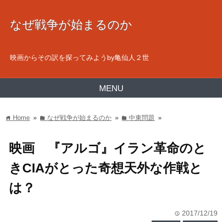
なぜ戦争が始まるのか
映画からその訳を探ってみようby亀仙人２世
MENU
Home
»
なぜ戦争が始まるのか
»
中東問題
»
home
folder
folder
映画 『アルゴ』イラン革命のと
きCIAがとった奇想天外な作戦と
は？
2017/12/19
time