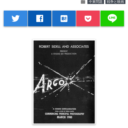
folder
中東問題
戦争と映画
line
twitter
facebook
hatenabookmark