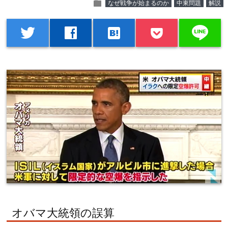
folder
なぜ戦争が始まるのか
中東問題
解説
line
twitter
facebook
hatenabookmark
オバマ大統領の誤算