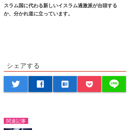
スラム国に代わる新しいイスラム過激派が台頭する
か、分かれ道に立っています。
シェアする
line
twitter
facebook
hatenabookmark
関連記事