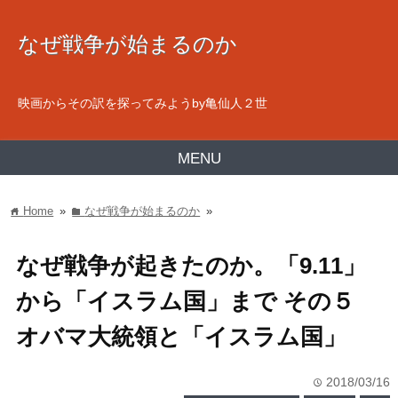
なぜ戦争が始まるのか
映画からその訳を探ってみようby亀仙人２世
MENU
Home
»
なぜ戦争が始まるのか
»
home
folder
なぜ戦争が起きたのか。「9.11」
から「イスラム国」まで その５
オバマ大統領と「イスラム国」
2018/03/16
time