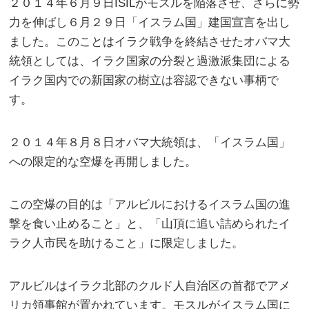
２０１４年６月９日ISILがモスルを陥落させ、さらに勢
力を伸ばし６月２９日「イスラム国」建国宣言を出し
ました。このことはイラク戦争を終結させたオバマ大
統領としては、イラク国家の分裂と過激派集団による
イラク国内での新国家の樹立は容認できない事柄で
す。
２０１４年８月８日オバマ大統領は、「イスラム国」
への限定的な空爆を再開しました。
この空爆の目的は「アルビルにおけるイスラム国の進
撃を食い止めること」と、「山頂に追い詰められたイ
ラク人市民を助けること」に限定しました。
アルビルはイラク北部のクルド人自治区の首都でアメ
リカ領事館が置かれています。モスルがイスラム国に