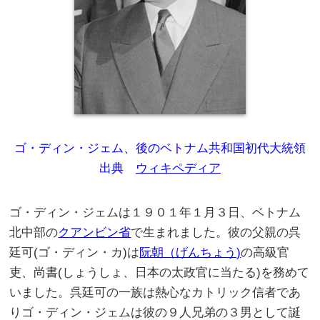
ゴ・ディン・ジェム、後のベトナム共和国初代大統領
出典
ウィキペディア
ゴ・ディン・ジェムは１９０１年１月３日、ベトナム
北中部の
クアンビン省
で生まれました。彼の父親の呉
廷可(ゴ・ディン・カ)は
阮朝（げんちょう)
の高級官
吏、尚書(しょうしょ、日本の太政官に当たる)を務めて
いました。呉廷可の一族は熱心なカトリック信者であ
りゴ・ディン・ジェムは彼の９人兄弟の３男として誕