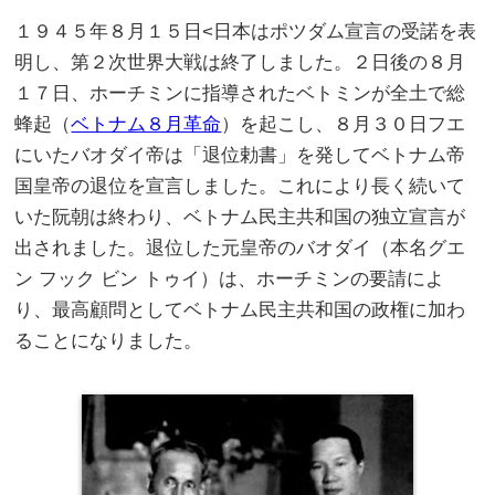
１９４５年８月１５日<日本はポツダム宣言の受諾を表
明し、第２次世界大戦は終了しました。２日後の８月
１７日、ホーチミンに指導されたベトミンが全土で総
蜂起（
ベトナム８月革命
）を起こし、８月３０日フエ
にいたバオダイ帝は「退位勅書」を発してベトナム帝
国皇帝の退位を宣言しました。これにより長く続いて
いた阮朝は終わり、ベトナム民主共和国の独立宣言が
出されました。退位した元皇帝のバオダイ（本名グエ
ン フック ビン トゥイ）は、ホーチミンの要請によ
り、最高顧問としてベトナム民主共和国の政権に加わ
ることになりました。