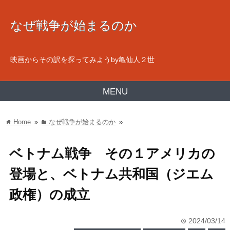
なぜ戦争が始まるのか
映画からその訳を探ってみようby亀仙人２世
MENU
Home
»
なぜ戦争が始まるのか
»
home
folder
ベトナム戦争 その１アメリカの
登場と、ベトナム共和国（ジエム
政権）の成立
2024/03/14
time