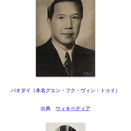
バオダイ（本名グエン・フク・ヴィン・トゥイ）
出典
ウィキペディア