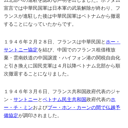
ム北部への進駐を認める声明を出しました。ポツダム
宣言では中華民国軍は日本軍の武装解除が終わり、フ
ランスが進駐した後は中華民国軍はベトナムから撤退
することになっていたからです。
１９４６年２月２８日、フランスは中華民国と
ホー・
サントニー協定
を結び、中国でのフランス租借権放
棄・雲南鉄道の中国譲渡・ハイフォン港の関税自由化
と引き換えに国民党軍は４月以降ベトナム北部から順
次撤退することになりました。
１９４６年３月６日、フランス共和国政府代表のジャ
ン・
サントニー
と
ベトナム民主
共和国
政府代表の
ホ
ー・チ・ミン
および
ブー・ホン・カーンの間で
仏越予
備協定
が調印されました。