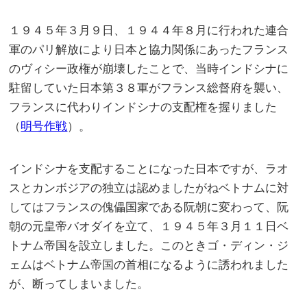
１９４５年３月９日、１９４４年８月に行われた連合
軍のパリ解放により日本と協力関係にあったフランス
のヴィシー政権が崩壊したことで、当時インドシナに
駐留していた日本第３８軍がフランス総督府を襲い、
フランスに代わりインドシナの支配権を握りました
（
明号作戦
）。
インドシナを支配することになった日本ですが、ラオ
スとカンボジアの独立は認めましたがねベトナムに対
してはフランスの傀儡国家である阮朝に変わって、阮
朝の元皇帝バオダイを立て、１９４５年３月１１日ベ
トナム帝国を設立しました。このときゴ・ディン・ジ
ェムはベトナム帝国の首相になるように誘われました
が、断ってしまいました。