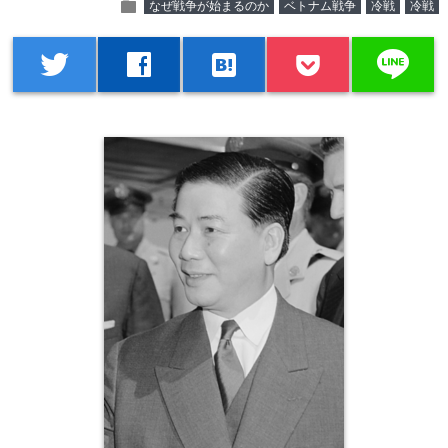
folder
なぜ戦争が始まるのか
ベトナム戦争
冷戦
冷戦
line
twitter
facebook
hatenabookmark