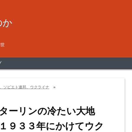
るのか
２世
プ
、ソビエト連邦、ウクライナ
»
ターリンの冷たい大地
１９３３年にかけてウク