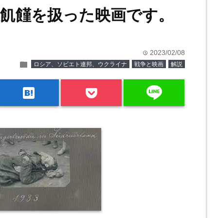
飢饉を扱った映画です。
2023/02/08
time
folder
ロシア、ソビエト連邦、ウクライナ
戦争と映画
解説
line
hatenabookmark