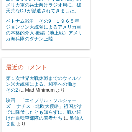
メリカ軍の兵士向けラジオ局に、破
天荒なDJ が派遣されてきました。
ベトナム戦争 その9 １９６５年
ジョンソン大統領によるアメリカ軍
の本格的介入 後編（地上戦）アメリ
カ海兵隊のダナン上陸
最近のコメント
第１次世界大戦休戦までのウィルソ
ン米大統領による、和平への働き
その2
に
Mad Minimum
より
映画 「エイプリル・ソルジャー
ズ ナチス・北欧大侵略」祖国がす
でに降伏したとも知らずに、戦い続
けた自転車部隊の若者たち
に
亀仙人
２世
より