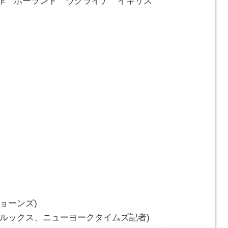
ランド ウクライナ イギリス
ョーンズ)
ルックス、ニューヨークタイムズ記者)