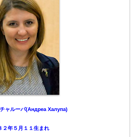
ルーパ(Андреа Халупа)
８２年５月１１生まれ