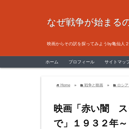
なぜ戦争が始ま
映画からその訳を探ってみようby亀仙人
ホーム
プロフィール
サイトマッ
Home
»
戦争と映画
»
ロシア
home
folder
folder
映画「赤い闇 ス
で」１９３２年～