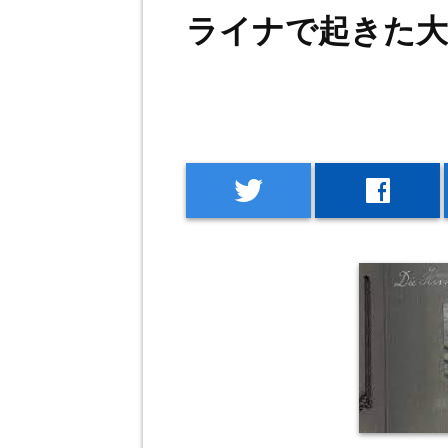
ライナで起きた大
twitter
facebook