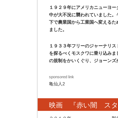
１９２９年にアメリカニューヨー
中が大不況に襲われていました。
下で農業国から工業国へ変えるた
ました。
１９３３年フリーのジャーナリス
を探るべくモスクワに乗り込みま
の規制をかいくぐり、ジョーンズ
sponsored link
亀仙人2
映画 『赤い闇 ス