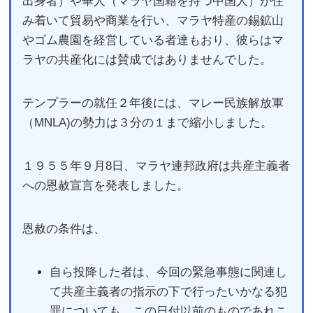
出身者）や華人（マラヤ国籍を持つ中国人）が住
み着いて貿易や商業を行い、マラヤ特産の錫鉱山
やゴム農園を経営している者達もおり、彼らはマ
ラヤの共産化には賛成ではありませんでした。
テンプラーの就任２年後には、マレー民族解放軍
（MNLA)の勢力は３分の１まで縮小しました。
１９５５年９月8日、マラヤ連邦政府は共産主義者
への恩赦宣言を発表しました。
恩赦の条件は、
自ら投降した者は、今回の緊急事態に関連し
て共産主義者の指示の下で行ったいかなる犯
罪についても、この日付以前のものであれこ