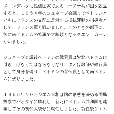
メコンデルタに傀儡国家であるコーチナ共和国を設立
すると、１９５４年のジュネーブ会議までベトミンと
ともにフランスの支配に反対する抵抗運動の指導者と
して、フランス軍と戦いました。このときの部下に、
後に南ベトナムの将軍で大統領となるグエン・カーン
がいました。
ジュネーブ会議後ベトミンの戦闘員は皆北ベトナムに
引き上げなくてはならなくなり、タオは教師や銀行員
として身分を偽り、ベトミンの宣伝員として南ベトナ
ムに残りました。
１９５５年１０月ジエム首相は国の形態を決める国民
投票でバオダイに勝利し、新たにベトナム共和国を建
国してその初代大統領に就任しました。就任後ジエム