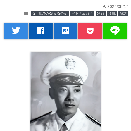
2024/08/17
time
folder
なぜ戦争が始まるのか
ベトナム戦争
冷戦
冷戦
解説
line
twitter
facebook
hatenabookmark