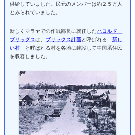
供給していました。民元のメンバーは約２５万人
とみられていました。
新しくマラヤでの作戦部長に就任した
ハロルド・
ブリッグス
は、
ブリックス計画
と呼ばれる「
新し
い村
」と呼ばれる村を各地に建設して中国系住民
を収容しました。