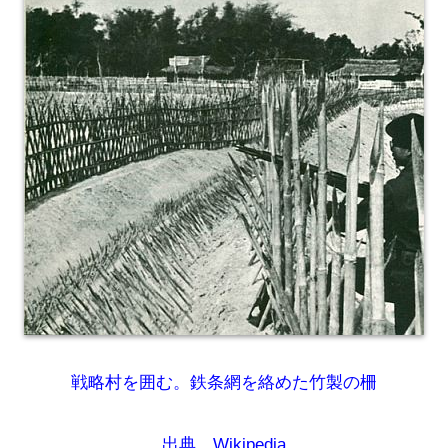
戦略村を囲む。鉄条網を絡めた竹製の柵
出典
Wikipedia