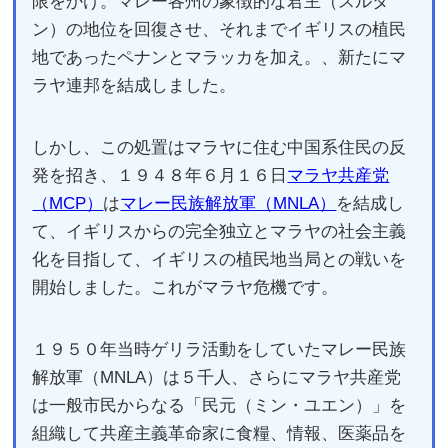
限をかけ。マレー各州の象徴的な君主（スルタ
ン）の地位を回復させ、それまでイギリスの植民
地であったペナンとマラッカを加え。、新たにマ
ラヤ連邦を結成しました。
しかし、この処置はマラヤに住む中国系住民の反
発を招き、１９４８年６月１６日
マラヤ共産党
（MCP）
は
マレー民族解放軍（MNLA）
を結成し
て、イギリスからの完全独立とマラヤの社会主義
化を目指して、イギリスの植民地当局との戦いを
開始しました。これがマラヤ危機です。
１９５０年当時ゲリラ活動をしていたマレー民族
解放軍（MNLA）は５千人、さらにマラヤ共産党
は一般市民からなる「民元（ミン・ユエン）」を
組織して共産主義革命家に食糧、情報、医薬品を