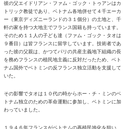
彼の父エイドリアン・ファム・ゴック・トゥアンはカ
トリック教徒であり、ベトナム各地併せて４千エーカ
ー（東京ディズニーランドの３１個分）の土地と、千
軒の家を持つ大地主でフランス国籍も持っています。
そのため１１人の子ども達（ファム・ゴック・タオは
９番目）は皆フランスに留学しています。技術者であ
った彼の父親は、かつてパリの共産主義地下組織の長
を務めフランスの植民地主義に反対だったため、ベト
ナム国外でベトミンの反フランス独立活動を支援して
いた。
その影響でタオは１０代の時からホー・チ・ミンのベ
トナム独立のための革命運動に参加し、ベトミンに加
わっていました。
１９４６年フランスがベトナムの再植民地化を狙い、