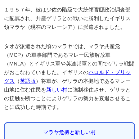
１９５７年、彼は少佐の階級で大統領官邸政治調査部
に配属され、共産ゲリラとの戦いに勝利したイギリス
領マラヤ（現在のマレーシア）に派遣されました。
タオが派遣された頃のマラヤでは、マラヤ共産党
（MCP）の軍事部門であるマレー民族解放軍
（MNLA）とイギリス軍や英連邦軍との間でゲリラ戦闘
がおこなわていました。イギリスの
ハロルド・ブリッ
グス
（
英語版
）
将軍が、ゲリラの本拠地であるマレー
山地に住む住民を
新しい村
に強制移住させ、ゲリラと
の接触を断つことによりゲリラの勢力を衰退させるこ
とに成功した時期です。
マラヤ危機と新しい村